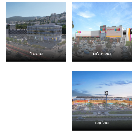
מול יהלום
טרגט 1
מול עכו