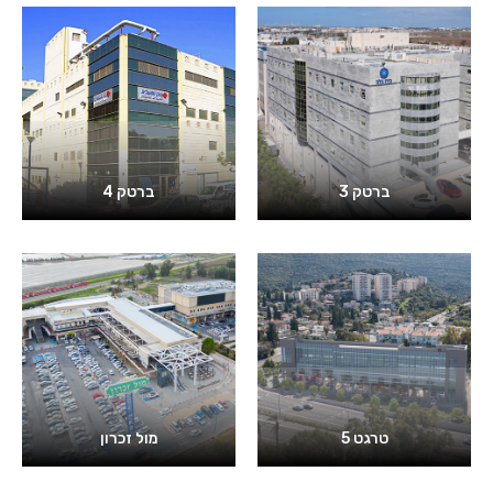
ברטק 3
ברטק 4
טרגט 5
מול זכרון